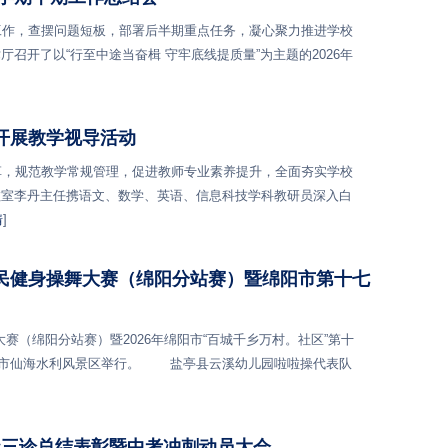
，查摆问题短板，部署后半期重点任务，凝心聚力推进学校
召开了以“行至中途当奋楫 守牢底线提质量”为主题的2026年
开展教学视导活动
规范教学常规管理，促进教师专业素养提升，全面夯实学校
教室李丹主任携语文、数学、英语、信息科技学科教研员深入白
情
]
民健身操舞大赛（绵阳分站赛）暨绵阳市第十七
绵阳分站赛）暨2026年绵阳市“百城千乡万村。社区”第十
在绵阳市仙海水利风景区举行。 盐亭县云溪幼儿园啦啦操代表队
 级三诊总结表彰暨中考冲刺动员大会