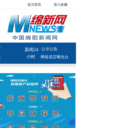
设为首页
加入收藏
育
公示公告
新闻24
小时
益
网络谣言曝光台