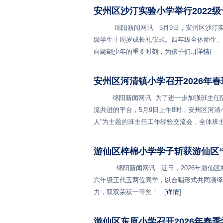
安州区沙汀实验小学举行2022
绵阳新闻网讯 5月9日，安州区沙汀实验小
级学生十周岁成长礼仪式。四年级全体师生、
向翩翩少年的重要时刻，为孩子们..[
详情
]
安州区河清镇小学召开2026年
绵阳新闻网讯 为了进一步加强班主任队
流共进的平台，5月9日上午8时，安州区河清
人”为主题的班主任工作经验交流会，全体班主任
游仙区梓棉小学学子斩获游仙区“
绵阳新闻网讯 近日，2026年游仙区校
六年级王代玉两位同学，以合唱形式共同演绎
力，双双荣获一等奖！ ..[
详情
]
游仙区东原小学召开2026年春