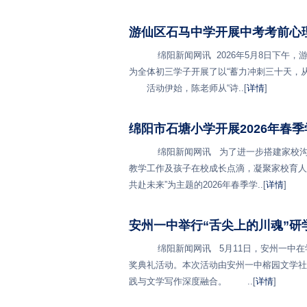
游仙区石马中学开展中考考前心
绵阳新闻网讯 2026年5月8日下午，
为全体初三学子开展了以“蓄力冲刺三十天，
活动伊始，陈老师从“诗..[
详情
]
绵阳市石塘小学开展2026年春
绵阳新闻网讯 为了进一步搭建家校沟通
教学工作及孩子在校成长点滴，凝聚家校育人
共赴未来”为主题的2026年春季学..[
详情
]
安州一中举行“舌尖上的川魂”研
绵阳新闻网讯 5月11日，安州一中在学
奖典礼活动。本次活动由安州一中榕园文学社
践与文学写作深度融合。 ..[
详情
]