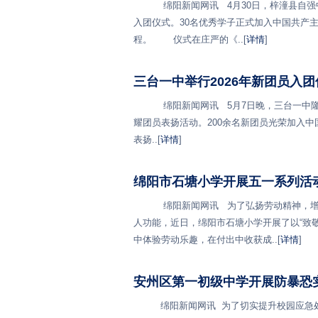
绵阳新闻网讯 4月30日，梓潼县自强中
入团仪式。30名优秀学子正式加入中国共产
程。 仪式在庄严的《..[
详情
]
三台一中举行2026年新团员入
绵阳新闻网讯 5月7日晚，三台一中隆重
耀团员表扬活动。200余名新团员光荣加入中国
表扬..[
详情
]
绵阳市石塘小学开展五一系列活
绵阳新闻网讯 为了弘扬劳动精神，增强
人功能，近日，绵阳市石塘小学开展了以“致
中体验劳动乐趣，在付出中收获成..[
详情
]
安州区第一初级中学开展防暴恐
绵阳新闻网讯 为了切实提升校园应急处置能