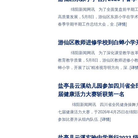
绵阳新闻网讯 为了全面复盘前半期工作
高质量发展，5月8日，游仙区东原小学在学术厅
春季学期半期工作总结大会，全..[
详情
]
游仙区教师进修学校到白蝉小学
绵阳新闻网讯 为了深化课堂教学改革，
教育教学质量，5月8日，游仙区教师进修小
蝉小学，开展了以“精准视导明方向，深..[
详
盐亭县云溪幼儿园参加四川省全
届健康活力大赛斩获第一名
绵阳新闻网讯 四川省全民健身操舞大赛（
七届健康活力大赛，于2026年4月25日
参加比赛并从组内队伍..[
详情
]
盐亭县云溪实验中学举行2023