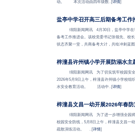
动。 本次活动由四年级数..[
详情
]
盐亭中学召开高三后期备考工作
绵阳新闻网讯 4月30日，盐亭中学在学校
备考工作推进会。该校党委书记张领先、校长
状态齐聚一堂，共商备考大计，共绘冲刺蓝图。
梓潼县许州镇小学开展防溺水主
绵阳新闻网讯 为了切实筑牢校园安全防
2026年5月9日上午，梓潼县许州镇小学校组
水安全教育活动。 活动中..[
详情
]
梓潼县文昌一幼开展2026年春
绵阳新闻网讯 为了进一步增强全园师幼
校园安全防线，5月8日上午，梓潼县文昌一幼组
疏散演练活动。 ..[
详情
]