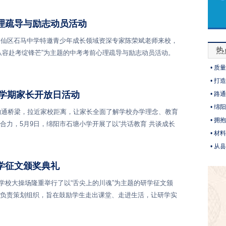
理疏导与励志动员活动
游仙区石马中学特邀青少年成长领域资深专家陈荣斌老师来校，
热
从容赴考绽锋芒”为主题的中考考前心理疏导与励志动员活动。
•
质量
•
打造
季学期家长开放日活动
•
路通
•
绵阳
桥梁，拉近家校距离，让家长全面了解学校办学理念、教育
•
拥抱
合力，5月9日，绵阳市石塘小学开展了以“共话教育 共谈成长
•
材料
•
从县
学征文颁奖典礼
校大操场隆重举行了以“舌尖上的川魂”为主题的研学征文颁
负责策划组织，旨在鼓励学生走出课堂、走进生活，让研学实