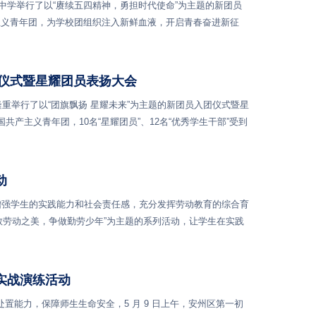
学举行了以“赓续五四精神，勇担时代使命”为主题的新团员
主义青年团，为学校团组织注入新鲜血液，开启青春奋进新征
团仪式暨星耀团员表扬大会
举行了以“团旗飘扬 星耀未来”为主题的新团员入团仪式暨星
共产主义青年团，10名“星耀团员”、12名“优秀学生干部”受到
动
学生的实践能力和社会责任感，充分发挥劳动教育的综合育
敬劳动之美，争做勤劳少年”为主题的系列活动，让学生在实践
实战演练活动
力，保障师生生命安全，5 月 9 日上午，安州区第一初