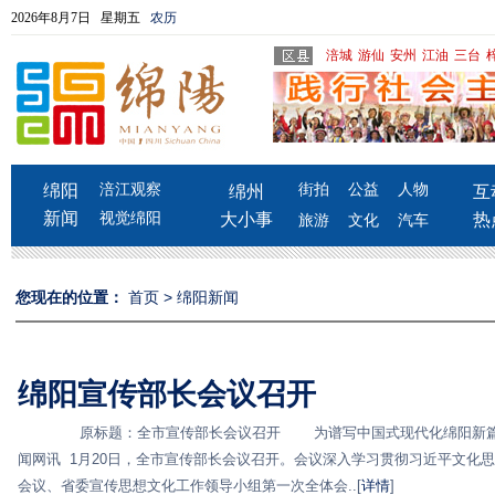
2026年8月7日 星期五
农历
涪城
游仙
安州
江油
三台
绵阳
涪江观察
街拍
公益
人物
绵州
互
新闻
视觉绵阳
大小事
热
旅游
文化
汽车
您现在的位置：
首页
>
绵阳新闻
绵阳宣传部长会议召开
原标题：全市宣传部长会议召开 为谱写中国式现代化绵阳新篇章
闻网讯 1月20日，全市宣传部长会议召开。会议深入学习贯彻习近平文化
会议、省委宣传思想文化工作领导小组第一次全体会..[
详情
]