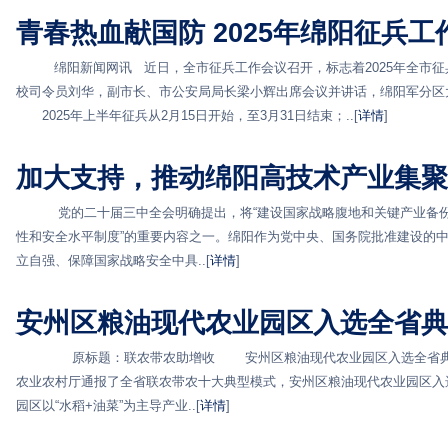
青春热血献国防 2025年绵阳征兵工
绵阳新闻网讯 近日，全市征兵工作会议召开，标志着2025年全市征
校司令员刘华，副市长、市公安局局长梁小辉出席会议并讲话，绵阳军分区
2025年上半年征兵从2月15日开始，至3月31日结束；..[
详情
]
加大支持，推动绵阳高技术产业集聚
党的二十届三中全会明确提出，将“建设国家战略腹地和关键产业备份”
性和安全水平制度”的重要内容之一。绵阳作为党中央、国务院批准建设的
立自强、保障国家战略安全中具..[
详情
]
安州区粮油现代农业园区入选全省典
原标题：联农带农助增收 安州区粮油现代农业园区入选全省典型
农业农村厅通报了全省联农带农十大典型模式，安州区粮油现代农业园区
园区以“水稻+油菜”为主导产业..[
详情
]