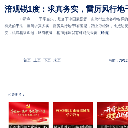
涪观锐1度：求真务实，雷厉风行地
□新声 干字当头，是当下中国最强音，由此衍生出各种各样的“干
有效的干法，当属求真务实、雷厉风行地干!有道是，踏上取经路，比抵
变，机遇稍纵即逝，略有犹豫、稍加拖延就有可能失去窗..[
详情
]
首页
上页
下页
末页
|
|
|
当前：79/1
相关图片：
庆祝中国共产党成立105
树立和践行正确政绩观学
开局“十五五”攻坚