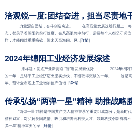
涪观锐一度:团结奋进，担当尽责地
力量源自团结，奋斗创造奇迹。 在高质量发展这艘行船上，每名
态，都关乎着绵阳的前行速度。在风高浪急中前行，需要每个人都坚守岗位
样，才能闯过重重暗礁，迎来天高海阔、风..[
详情
]
2024年绵阳工业经济发展综述
原标题：竞逐产业新赛道 “智”造发展新优势 ——2024年绵阳
的一年，是绵阳工业经济迈出坚实步伐，不断取得突破的一年。 这是高
年。预计全市规上工业增加值产值增..[
详情
]
传承弘扬“两弹一星”精神 助推战略
“两弹一星”精神是中国共产党人精神谱系的重要组成部分，是新时代
精神财富，对弘扬爱国激情、吸引和培养高科技人才、鼓舞科技创新有着
弹一星”精神重要的孕..[
详情
]