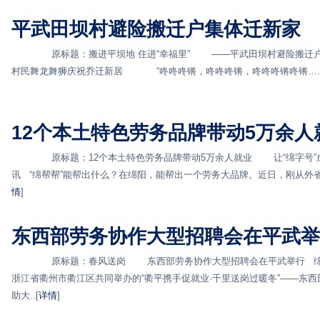
平武田坝村避险搬迁户集体迁新家
原标题：搬进平坝地 住进“幸福里” ——平武田坝村避险搬迁户集
村民舞龙舞狮庆祝乔迁新居 “咚咚咚锵，咚咚咚锵，咚咚咚锵咚锵……”1
12个本土特色劳务品牌带动5万余人
原标题：12个本土特色劳务品牌带动5万余人就业 让“绵字号”成为
讯 “绵帮帮”能帮出什么？在绵阳，能帮出一个劳务大品牌。近日，刚从外省回
情
]
东西部劳务协作大型招聘会在平武举
原标题：春风送岗 东西部劳务协作大型招聘会在平武举行 绵阳
浙江省衢州市衢江区共同举办的“衢平携手促就业·千里送岗过暖冬”——东西
助大..[
详情
]