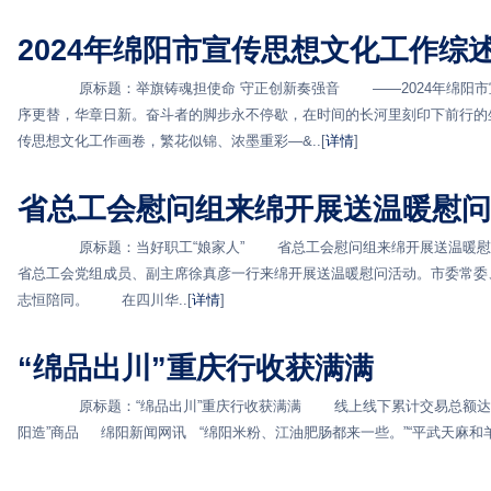
2024年绵阳市宣传思想文化工作综
原标题：举旗铸魂担使命 守正创新奏强音 ——2024年绵阳市
序更替，华章日新。奋斗者的脚步永不停歇，在时间的长河里刻印下前行的
传思想文化工作画卷，繁花似锦、浓墨重彩—&..[
详情
]
省总工会慰问组来绵开展送温暖慰问
原标题：当好职工“娘家人” 省总工会慰问组来绵开展送温暖慰问
省总工会党组成员、副主席徐真彦一行来绵开展送温暖慰问活动。市委常委
志恒陪同。 在四川华..[
详情
]
“绵品出川”重庆行收获满满
原标题：“绵品出川”重庆行收获满满 线上线下累计交易总额达1.5
阳造”商品 绵阳新闻网讯 “绵阳米粉、江油肥肠都来一些。”“平武天麻和羊肚