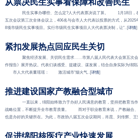
从票决民生实事看保障和改善民生
民生实事办哪些、怎么定?人大代表票决说了算。 1月18日，在
五次会议第三次全体会议上，406名与会市人大代表以投票的方式，从2025
8项市级民生实事项目。实行市级民生实事项目人大代表票决制，让“..[
详情
]
紧扣发展热点回应民生关切
聚焦经济发展、关切民生需求……市第八届人民代表大会第五次会议
作报告》展开热议。代表们谈感受、提建议、谋发展，结合自身实际为绵阳
市人大代表董瑶瑶： 激活城市“烟火气..[
详情
]
推进建设国家产教融合型城市
一直以来，绵阳始终致力于办好人民满意的教育，坚持把教育当作最
战略位置，不断提升全市教育质量。 而对于职业教育来说，产教融合、
也是办好的关键所在。为此，市政协八届五次会议期间，肖昆、刘传辉、王荣.
促进绵阳核医疗产业快速发展