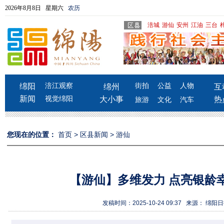
2026年8月8日 星期六
农历
涪城
游仙
安州
江油
三台
绵阳
涪江观察
街拍
公益
人物
绵州
互
新闻
视觉绵阳
大小事
热
旅游
文化
汽车
您现在的位置：
首页
>
区县新闻
>
游仙
【游仙】多维发力 点亮银龄
发稿时间：2025-10-24 09:37 来源： 绵阳