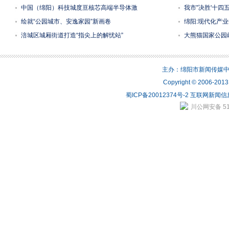
中国（绵阳）科技城度亘核芯高端半导体激
我市"决胜'十四
绘就“公园城市、安逸家园”新画卷
绵阳:现代化产
涪城区城厢街道打造“指尖上的解忧站”
大熊猫国家公园
主办：绵阳市新闻传媒中心 
Copyright © 2006-2
蜀ICP备20012374号-2
互联网新闻信息
川公网安备 510