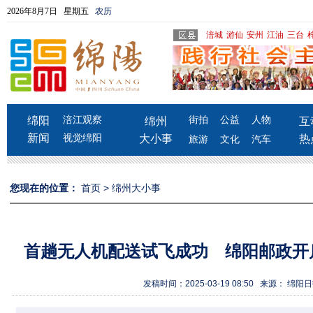
2026年8月7日 星期五
农历
涪城
游仙
安州
江油
三台
绵阳
涪江观察
街拍
公益
人物
绵州
互
新闻
视觉绵阳
大小事
热
旅游
文化
汽车
您现在的位置：
首页
>
绵州大小事
首趟无人机配送试飞成功 绵阳邮政开
发稿时间：2025-03-19 08:50 来源： 绵阳