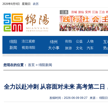
2026年8月9日 星期日
农历
涪城
游仙
安州
江油
三台
绵阳
涪江观察
街拍
公益
人物
绵州
互
新闻
视觉绵阳
大小事
热
旅游
文化
汽车
您现在的位置：
首页
>
绵阳新闻
全力以赴冲刺 从容面对未来 高考第二日
发稿时间：2026-06-09 09:27 来源： 绵阳