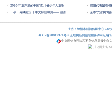
2026年“童声里的中国”四川省少年儿童歌
绵阳代表团在省残
一亭一诗藏抱负 千年文脉驻绵州—— 溯源
全市“六张网”
主办：绵阳市新闻传媒中心 Copyrigh
蜀ICP备20012374号-2
互联网新闻信息服务许可证编号：5
中央网信办违法和不良信息举报中心 12
川公网安备 510