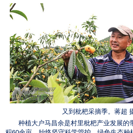
又到枇杷采摘季。蒋超 
种植大户马昌余是村里枇杷产业发展的带
积60余亩，始终坚守科学管护、绿色生态种