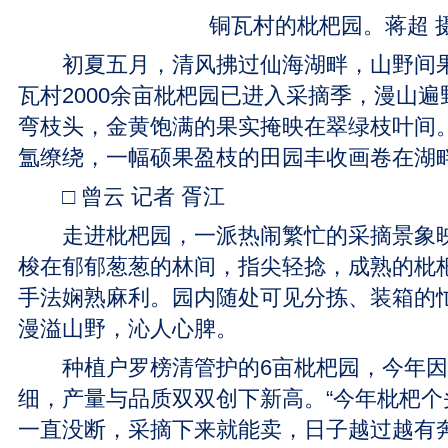
铜瓦村的枇杷园。蒋超 
初夏五月，清风拂过仙海湖畔，山野间果
瓦村2000余亩枇杷园已进入采摘季，漫山遍
弯枝头，金黄饱满的果实掩映在翠绿枝叶间
氲缭绕，一幅硕果盈枝的田园丰收画卷在湖
□ 曾云 记者 胥江
走进枇杷园，一派热闹繁忙的采摘景象映
梭在郁郁葱葱的林间，指尖轻捻，成熟的枇
手法娴熟麻利。园内随处可见分拣、装箱的
漫溢山野，沁人心脾。
种植户罗榜清管护的6亩枇杷园，今年因
细，产量与品质双双创下新高。“今年枇杷个
一直没断，采摘下来就能卖，日子越过越有奔