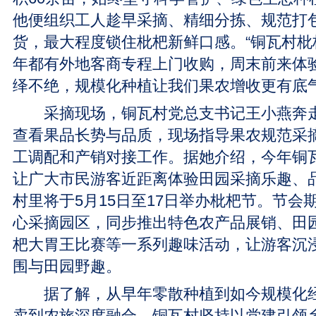
他便组织工人趁早采摘、精细分拣、规范打
货，最大程度锁住枇杷新鲜口感。“铜瓦村枇
年都有外地客商专程上门收购，周末前来体
绎不绝，规模化种植让我们果农增收更有底气
采摘现场，铜瓦村党总支书记王小燕奔走
查看果品长势与品质，现场指导果农规范采
工调配和产销对接工作。据她介绍，今年铜
让广大市民游客近距离体验田园采摘乐趣、
村里将于5月15日至17日举办枇杷节。节会
心采摘园区，同步推出特色农产品展销、田
杷大胃王比赛等一系列趣味活动，让游客沉
围与田园野趣。
据了解，从早年零散种植到如今规模化经
卖到农旅深度融合，铜瓦村坚持以党建引领