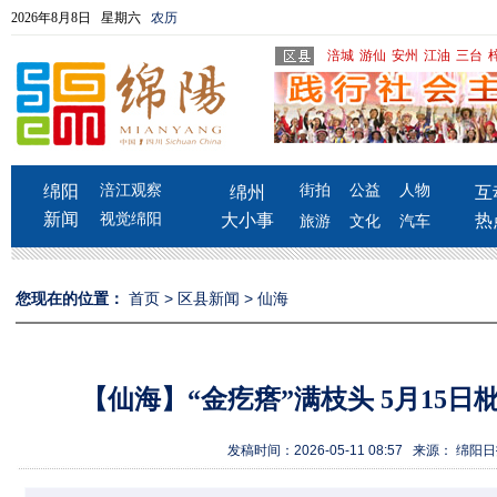
2026年8月8日 星期六
农历
涪城
游仙
安州
江油
三台
绵阳
涪江观察
街拍
公益
人物
绵州
互
新闻
视觉绵阳
大小事
热
旅游
文化
汽车
您现在的位置：
首页
>
区县新闻
>
仙海
【仙海】“金疙瘩”满枝头 5月15
发稿时间：2026-05-11 08:57 来源： 绵阳