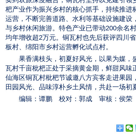
杷产业作为振兴乡村的核心抓手，持续推进
运营，不断完善道路、水利等基础设施建设
与乡村休闲旅游。特色产业已带动200余名
均年增收超2万元。铜瓦村也先后获评四川
板村、绵阳市乡村运营孵化试点村。
果香满枝头，初夏好风光，以果为媒，盛
瓦村千亩枇杷正处于采摘黄金期，鲜甜风味正
仙海区铜瓦村枇杷节诚邀八方宾客走进果园
田园风光、品味淳朴乡土风情，共赴一场初
编辑：谭鹏 校对：郭成 审核：侯荣