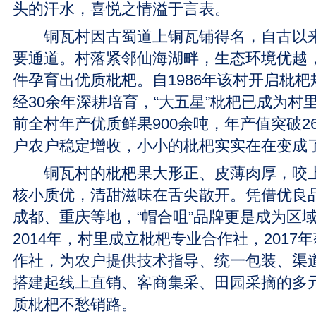
头的汗水，喜悦之情溢于言表。
铜瓦村因古蜀道上铜瓦铺得名，自古以来
要通道。村落紧邻仙海湖畔，生态环境优越
件孕育出优质枇杷。自1986年该村开启枇
经30余年深耕培育，“大五星”枇杷已成为村
前全村年产优质鲜果900余吨，年产值突破26
户农户稳定增收，小小的枇杷实实在在变成了
铜瓦村的枇杷果大形正、皮薄肉厚，咬上
核小质优，清甜滋味在舌尖散开。凭借优良
成都、重庆等地，“帽合咀”品牌更是成为区
2014年，村里成立枇杷专业合作社，2017
作社，为农户提供技术指导、统一包装、渠
搭建起线上直销、客商集采、田园采摘的多
质枇杷不愁销路。