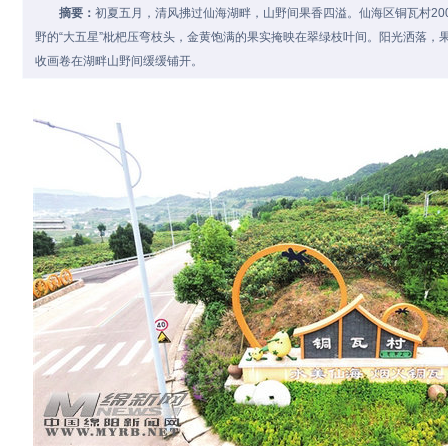
摘要：
初夏五月，清风拂过仙海湖畔，山野间果香四溢。仙海区铜瓦村20
野的“大五星”枇杷压弯枝头，金黄饱满的果实掩映在翠绿枝叶间。阳光洒落，
收画卷在湖畔山野间缓缓铺开。