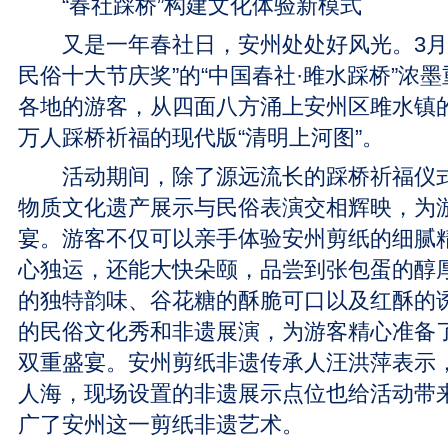
“春社踩桥”构建文化体验新模式
又是一年春社日，安州处处好风光。3月2
民俗十大节庆奖”的“中国春社·雎水踩桥”浓
各地的游客，从四面八方涌上安州区雎水镇
万人踩桥祈福的现代版“清明上河图”。
活动期间，除了源远流长的踩桥祈福仪式
物质文化遗产展示与民俗表演交相辉映，为
宴。游客不仅可以亲手体验安州剪纸的细腻
心独运，还能大快朵颐，品尝到张包蛋的醇
的独特韵味、谷花糖的酥脆可口以及红酥的
的民俗文化秀和非遗展演，为游客精心准备
双重盛宴。安州剪纸非遗传承人汪洪萍表示
人海，现场设置的非遗展示点位也给活动带
广了安州这一剪纸非遗艺术。