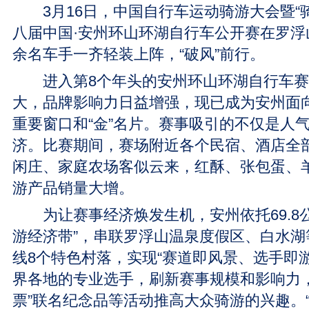
3月16日，中国自行车运动骑游大会暨“骑
八届中国·安州环山环湖自行车公开赛在罗浮山
余名车手一齐轻装上阵，“破风”前行。
进入第8个年头的安州环山环湖自行车赛
大，品牌影响力日益增强，现已成为安州面
重要窗口和“金”名片。赛事吸引的不仅是人
济。比赛期间，赛场附近各个民宿、酒店全
闲庄、家庭农场客似云来，红酥、张包蛋、
游产品销量大增。
为让赛事经济焕发生机，安州依托69.8公
游经济带”，串联罗浮山温泉度假区、白水湖
线8个特色村落，实现“赛道即风景、选手即
界各地的专业选手，刷新赛事规模和影响力，
票”联名纪念品等活动推高大众骑游的兴趣。