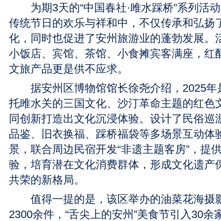
为期3天的“中国春社·雎水踩桥”系列活
传统节日的欢乐与祥和中，不仅传承和弘扬
化，同时也促进了安州旅游业的蓬勃发展。
小饭店、宾馆、茶馆、小食摊宾客满座，红
文旅产品更是供不应求。
据安州区博物馆馆长徐尧介绍，2025年是
托雎水关的三国文化、沙汀革命主题的红色
同创新打造出文化沉浸体验。设计了民俗巡
品鉴、旧衣换福、踩桥福袋等多场景互动体
景，联合周边民宿开发“非遗主题客房”，提
验，培育潜在文化消费群体，形成文化遗产
共荣的新格局。
值得一提的是，该区举办的油菜花海摄影
2300余件，“舌尖上的安州”美食节引入30