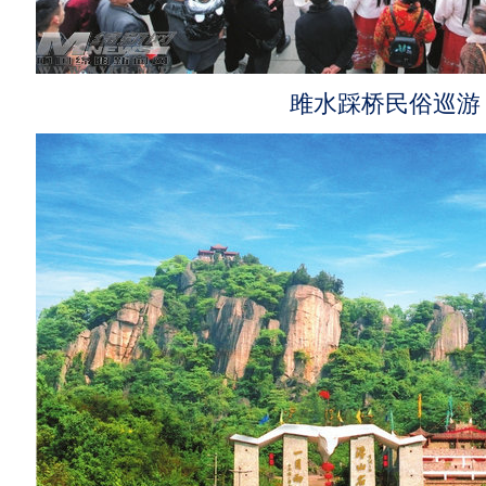
雎水踩桥民俗巡游