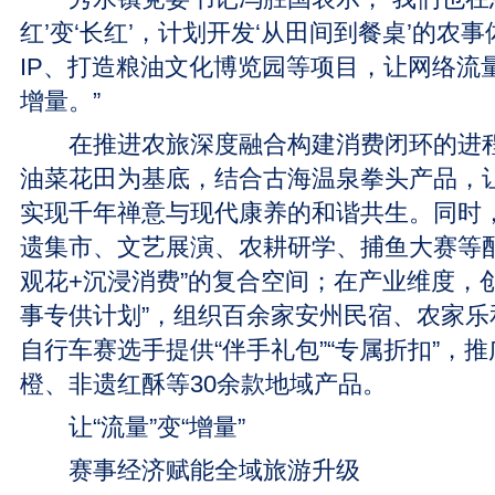
红’变‘长红’，计划开发‘从田间到餐桌’的农
IP、打造粮油文化博览园等项目，让网络流
增量。”
在推进农旅深度融合构建消费闭环的进程
油菜花田为基底，结合古海温泉拳头产品，
实现千年禅意与现代康养的和谐共生。同时
遗集市、文艺展演、农耕研学、捕鱼大赛等配
观花+沉浸消费”的复合空间；在产业维度，
事专供计划”，组织百余家安州民宿、农家乐
自行车赛选手提供“伴手礼包”“专属折扣”，
橙、非遗红酥等30余款地域产品。
让“流量”变“增量”
赛事经济赋能全域旅游升级