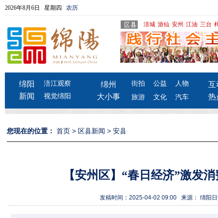
2026年8月6日 星期四
农历
涪城
游仙
安州
江油
三台
绵阳
涪江观察
街拍
公益
人物
绵州
互
新闻
视觉绵阳
大小事
热
旅游
文化
汽车
您现在的位置：
首页
>
区县新闻
>
安县
【安州区】“春日经济”激发消
发稿时间：2025-04-02 09:00 来源： 绵阳