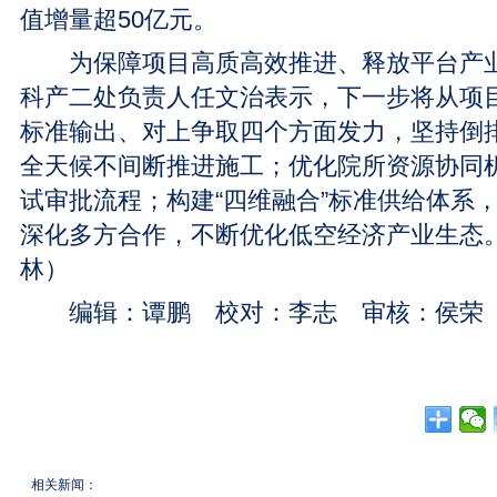
值增量超50亿元。
为保障项目高质高效推进、释放平台产业
科产二处负责人任文治表示，下一步将从项
标准输出、对上争取四个方面发力，坚持倒
全天候不间断推进施工；优化院所资源协同
试审批流程；构建“四维融合”标准供给体系
深化多方合作，不断优化低空经济产业生态。
林）
编辑：谭鹏 校对：李志 审核：侯荣
相关新闻：