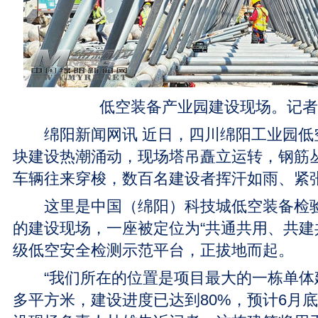
低空装备产业园建设现场。记者 
绵阳新闻网讯 近日，四川绵阳工业园低
块建设热潮涌动，现场塔吊矗立运转，钢筋
车辆往来穿梭，数百名建设者挥汗如雨、紧
这里是中国（绵阳）科技城低空装备检验
的建设现场，一座被定位为“共通共用、共建
级低空安全检测示范平台，正拔地而起。
“我们所在的位置是项目最大的一栋单体建筑
多平方米，建设进度已达到80%，预计6月底