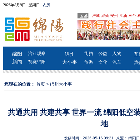
2026年8月9日 星期日
农历
涪城
游仙
安州
江油
三台
绵阳
涪江观察
街拍
公益
人物
绵州
互
新闻
视觉绵阳
大小事
热
旅游
文化
汽车
您现在的位置：
首页
>
绵州大小事
共通共用 共建共享 世界一流 绵阳低空
地
发稿时间：2026-05-16 09:21 来源： 绵阳