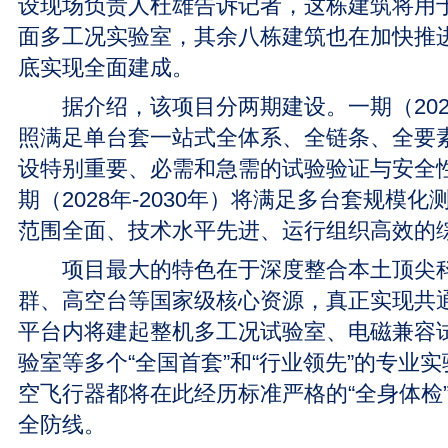
设现场负责人杜雄告诉记者，这栋建筑将用
面多工况实验室，其余八栋建筑也在加快推
底实现全面建成。
据介绍，该项目分两期建设。一期（2026年
照满足单台套一站式全体系、全链条、全要
设特别重要、必需和急需的试验验证与安全
期（2028年-2030年）将满足多台套规模
范围全面、技术水平先进、运行组织高效的
项目最大的特色在于深度整合本土顶尖科
群、高空台等国家级核心资源，真正实现共
平台内将建起整机多工况试验室、电磁兼容
验室等多个“全国首套”和“行业领先”的专业
空飞行器都将在此经历标准严格的“全身体检
全防线。