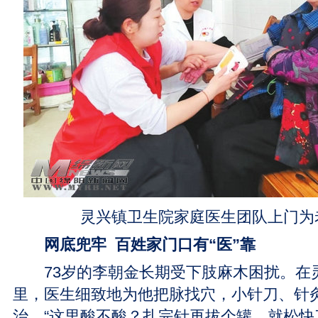
灵兴镇卫生院家庭医生团队上门为
网底兜牢 百姓家门口有“医”靠
73岁的李朝金长期受下肢麻木困扰。在
里，医生细致地为他把脉找穴，小针刀、针
治。“这里酸不酸？扎完针再拔个罐，就松快