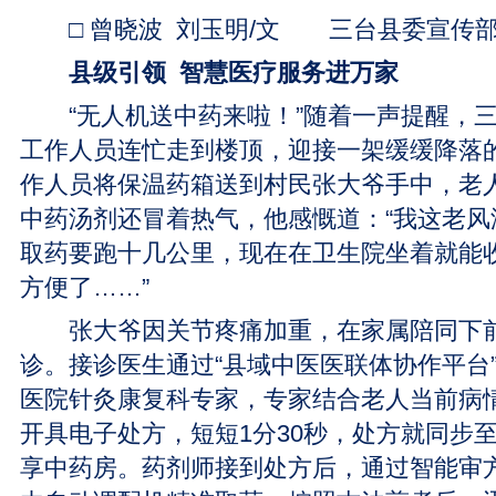
□ 曾晓波 刘玉明/文 三台县委宣传
县级引领 智慧医疗服务进万家
“无人机送中药来啦！”随着一声提醒，三
工作人员连忙走到楼顶，迎接一架缓缓降落
作人员将保温药箱送到村民张大爷手中，老
中药汤剂还冒着热气，他感慨道：“我这老风
取药要跑十几公里，现在在卫生院坐着就能
方便了……”
张大爷因关节疼痛加重，在家属陪同下前
诊。接诊医生通过“县域中医医联体协作平台
医院针灸康复科专家，专家结合老人当前病
开具电子处方，短短1分30秒，处方就同步至
享中药房。药剂师接到处方后，通过智能审