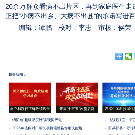
20余万群众看病不出片区，再到家庭医生走
正把“小病不出乡、大病不出县”的承诺写进
编辑：谭鹏 校对：李志 审核：侯荣
相关新闻：
树立和践行正确政绩观学
开局“十五五”攻坚启新
发挥中国科技城优
绵阳造“超级温度计”实现国产化
涪观锐1度：宁可
2026年省内对口帮扶项目壤塘县专项技能培
虾兵虾将：守传