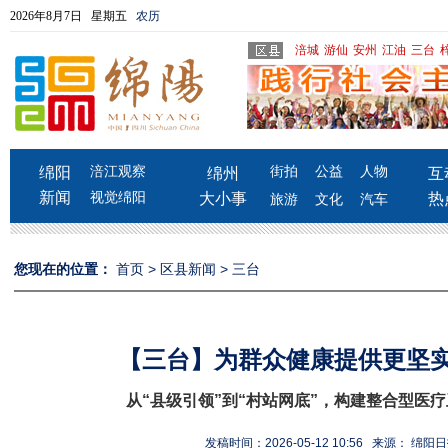
2026年8月7日 星期五
农历
涪城
游仙
安州
江油
三台
绵阳
涪江观察
街拍
公益
人物
绵州
互
新闻
视觉绵阳
大小事
热
旅游
文化
汽车
您现在的位置：
首页
>
区县新闻
>
三台
【三台】为群众健康提供更坚实
从“县级引领”到“村站网底”，构建整合型医
发稿时间：2026-05-12 10:56 来源： 绵阳