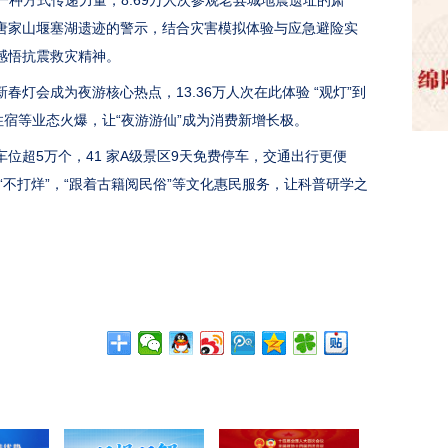
种方式传递力量，8.69万人次参观老县城地震遗址的肃
唐家山堰塞湖遗迹的警示，结合灾害模拟体验与应急避险实
感悟抗震救灾精神。
会成为夜游核心热点，13.36万人次在此体验 “观灯”到
住宿等业态火爆，让“夜游游仙”成为消费新增长极。
超5万个，41 家A级景区9天免费停车，交通出行更便
“不打烊”，“跟着古籍阅民俗”等文化惠民服务，让科普研学之