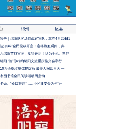
点
绵州
区县
预告｜绵阳队客场首战宜宾队，就在4月25日1
阳超有料”全民投稿开启！定格热血瞬间，共
六绵阳首战宜宾，竞猜开启！华为手机、丰谷
绵阳 “渝”你相约绵阳文旅重庆推介会举行
10万余株玫瑰惊艳绽放 最美人间四月天 一
市图书馆全民阅读活动周启动
卡壳、“众口难调”……小区业委会为何“开