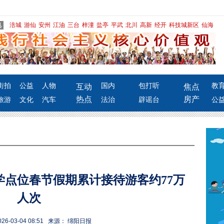
涪城
游仙
安州
江油
三台
梓潼
盐亭
平武
北川
高新
经开
科技城新区
仙海
街拍
公益
人物
国内
包打听
教
互动
焦点
热点
房产
旅游
文化
汽车
法治
辟谣台
公
学点位春节假期累计接待游客约77万
人次
6-03-04 08:51 来源： 绵阳日报