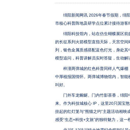
绵阳新闻网讯 2026年春节假期，绵阳
市核心科普阵地及研学点位累计接待游客约
绵阳科技馆内，站在仿生蝴蝶展区前的
的长征系列火箭模型直指天际，天宫空间
列，银色金属质感搭配蓝色灯光，身处其
模型追问，科普讲解员实时答疑，生动解读
梓潼两弹城的红色科普同样人气爆棚，18
中厚植报国情怀。两弹城博物馆内，智能
叫好。
门外车龙蜿蜒、门内竹影茶香，绵阳中华
来。作为科技城核心 IP，这里20只国宝
挂起的红灯笼与“熊猫之约”主题活动相
感受“生态+科技+文旅”的独特魅力，这