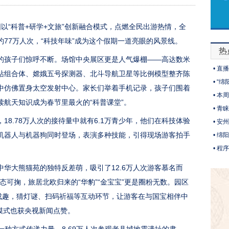
以“科普+研学+文旅”创新融合模式，点燃全民出游热情，全
77万人次，“科技年味”成为这个假期一道亮眼的风景线。
热
孩子们惊呼不断。场馆中央展区更是人气爆棚——高达数米
•
直播
站组合体、嫦娥五号探测器、北斗导航卫星等比例模型整齐陈
•
“绵
中仿佛置身太空发射中心。家长们举着手机记录，孩子们围着
•
本周
航天知识成为春节里最火的“科普课堂”。
•
青睐
.78万人次的接待量中就有6.1万青少年，他们在科技体验
•
安州
机器人与机器狗同时登场，表演多种技能，引得现场游客拍手
•
绵阳
•
程序
大熊猫苑的独特反差萌，吸引了12.6万人次游客慕名而
憨态可掬，旅居北欧归来的“华豹”“金宝宝”更是圈粉无数。园区
映成趣，猜灯谜、扫码祈福等互动环节，让游客在与国宝相伴中
一模式也获央视新闻点赞。