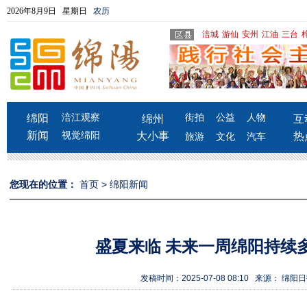
2026年8月9日 星期日
农历
涪城
游仙
安州
江油
三台
绵阳
涪江观察
街拍
公益
人物
绵州
互
新闻
视觉绵阳
大小事
热
旅游
文化
汽车
您现在的位置：
首页
>
绵阳新闻
盛夏来临 未来一周绵阳持续
发稿时间：2025-07-08 08:10 来源： 绵阳