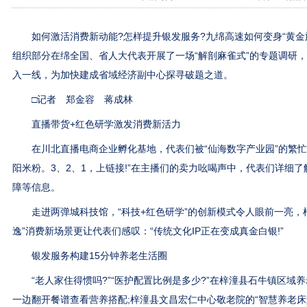
如何激活消费新动能?怎样提升银发服务?九绵高速如何变身“黄金旅
组织部分在绵全国、省人大代表开展了一场“解剖麻雀式”的专题调研，
入一线，为加快建成省域经济副中心探寻破题之道。
□记者 郑金容 蒋成林
直播带货+红色研学激发消费新活力
在川北直播电商企业孵化基地，代表们被“仙海数字产业园”的繁忙
阳米粉。3、2、1，上链接!”在主播们的卖力吆喝声中，代表们详细
障等信息。
走进两弹城科技馆，“科技+红色研学”的创新模式令人眼前一亮，
逸”消费新场景更让代表们感叹：“传统文化IP正在变成真金白银!”
银发服务构建15分钟养老生活圈
“老人家住得惯吗?”“医护配置比例是多少?”在梓潼县石牛镇区域
一边翻开餐谱查看营养搭配;梓潼县文昌宏仁中心敬老院的“智慧养老床