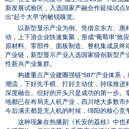
新发展试验区，入选国家产融合作延续试点
出“起个大早”的敏锐嗅觉。
以新型显示产业为例。凭借京东方、惠科
动，上下游企业快速集聚，形成“葡萄串”效
原材料、零部件、面板制造、整机集成及终
产业链，新型显示产业入选国家级创新型产
性新兴产业集群。
构建重点产业建圈强链“587”产业体系，
潮流，下好先手棋、打好主动仗，持续推进
深度融合。但好的开头只是成功的第一步。
地都已在布局无人机产业，四川绝大多数市
今后满天都是无人机的时候，绵阳的核心竞
这种现象在热播剧《长安的荔枝》中也有