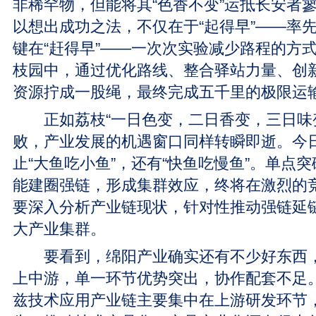
非稀罕物，但能将其“色香不变”运抵长安者
以想出成功之法，不仅在于“起得早”——率
键在“赶得早”——一次次实验减少路程的方
枝园中，通过优化路线、整合驿站力量、创
资源拧成一股绳，最终完成五千里的极限运
正如荔枝“一日色变，二日香变，三日味变
败，产业发展的机遇窗口同样转瞬即逝。今
止“大鱼吃小鱼”，还有“快鱼吃慢鱼”。单点
能建圈强链，形成集群效应，终将在激烈的
要深入分析产业链现状，针对性推动强链延
大产业集群。
要看到，绵阳产业确实还有不少好东西，
上中游，单一环节优势突出，协作配套不足
兹技术应用产业链主要集中在上游研发环节