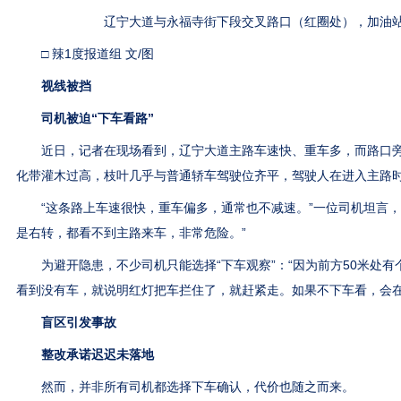
辽宁大道与永福寺街下段交叉路口（红圈处），加油
□ 辣1度报道组 文/图
视线被挡
司机被迫“下车看路”
近日，记者在现场看到，辽宁大道主路车速快、重车多，而路口旁
化带灌木过高，枝叶几乎与普通轿车驾驶位齐平，驾驶人在进入主路
“这条路上车速很快，重车偏多，通常也不减速。”一位司机坦言，
是右转，都看不到主路来车，非常危险。”
为避开隐患，不少司机只能选择“下车观察”：“因为前方50米处有
看到没有车，就说明红灯把车拦住了，就赶紧走。如果不下车看，会在
盲区引发事故
整改承诺迟迟未落地
然而，并非所有司机都选择下车确认，代价也随之而来。