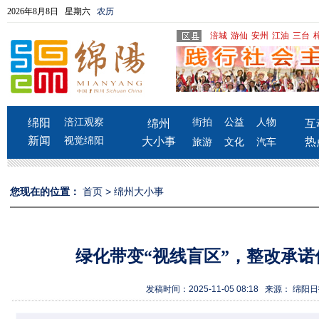
2026年8月8日 星期六
农历
涪城
游仙
安州
江油
三台
绵阳
涪江观察
街拍
公益
人物
绵州
互
新闻
视觉绵阳
大小事
热
旅游
文化
汽车
您现在的位置：
首页
>
绵州大小事
绿化带变“视线盲区”，整改承诺
发稿时间：2025-11-05 08:18 来源： 绵阳