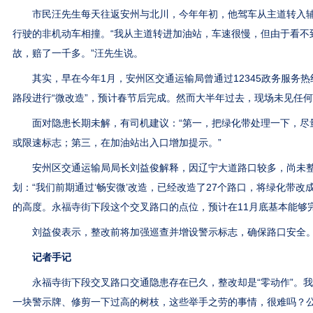
市民汪先生每天往返安州与北川，今年年初，他驾车从主道转入辅
行驶的非机动车相撞。“我从主道转进加油站，车速很慢，但由于看不
故，赔了一千多。”汪先生说。
其实，早在今年1月，安州区交通运输局曾通过12345政务服务热
路段进行“微改造”，预计春节后完成。然而大半年过去，现场未见任
面对隐患长期未解，有司机建议：“第一，把绿化带处理一下，尽
或限速标志；第三，在加油站出入口增加提示。”
安州区交通运输局局长刘益俊解释，因辽宁大道路口较多，尚未整
划：“我们前期通过‘畅安微’改造，已经改造了27个路口，将绿化带
的高度。永福寺街下段这个交叉路口的点位，预计在11月底基本能够
刘益俊表示，整改前将加强巡查并增设警示标志，确保路口安全
记者手记
永福寺街下段交叉路口交通隐患存在已久，整改却是“零动作”。我
一块警示牌、修剪一下过高的树枝，这些举手之劳的事情，很难吗？公