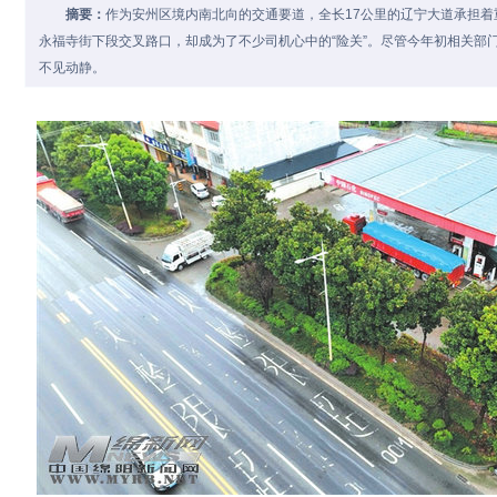
摘要：
作为安州区境内南北向的交通要道，全长17公里的辽宁大道承担着
永福寺街下段交叉路口，却成为了不少司机心中的“险关”。尽管今年初相关部
不见动静。