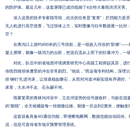
的防护体。最近几年，这套屏障已成功抵御了4次特大暴雨洪涝灾害。
深入这里的技术专家指导组，此次的任务是“复查”：拦挡能力是否
无人机进行高空巡查，飞过坝体上方，实时图像与往年数据逐一比对
空？
在离沟口上游约400米的三号坝前，是一组嵌入河谷的“阶梯”——
凝土屏障，都像一级消力的台阶，把泥石流从上而下的狂暴冲力，一
对此，队伍中的省地质环境调查研究中心高级工程师赵其苏，进行
传统挡墙坝体遭受的冲击非常剧烈。”他说，“而这项专利结构，深埋1
排‘钢钉’扎进河床，让坝基稳如磐石，从而对河道冲刷实现有序调控。
床里，大水冲不走、石头砸不垮。
雨雾笼罩的青林沟河谷中，立在河堤旁的信号接收杆，与嵌在混凝
的“眼睛”，全天候捕捉每一丝细微位移。裂缝一旦达到2厘米，便触
这套设备具备4G通信功能，即便断电断网，数据也能自动回传。现
况，信息可直传省市地灾预警管理系统。