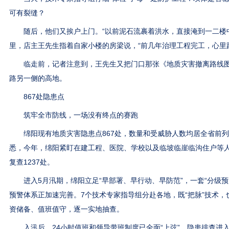
可有裂缝？
随后，他们又挨户上门。“以前泥石流裹着洪水，直接淹到一二楼中
里，店主王先生指着自家小楼的房梁说，“前几年治理工程完工，心里
临走前，记者注意到，王先生又把门口那张《地质灾害撤离路线图
路另一侧的高地。
867处隐患点
筑牢全市防线，一场没有终点的赛跑
绵阳现有地质灾害隐患点867处，数量和受威胁人数均居全省前列
悉，今年，绵阳紧盯在建工程、医院、学校以及临坡临崖临沟住户等
复查1237处。
进入5月汛期，绵阳立足“早部署、早行动、早防范”，一套“分级预
预警体系正加速完善。7个技术专家指导组分赴各地，既“把脉”技术，
资储备、值班值守，逐一实地抽查。
入汛后，24小时值班和领导带班制度已全面“上弦”，隐患排查进