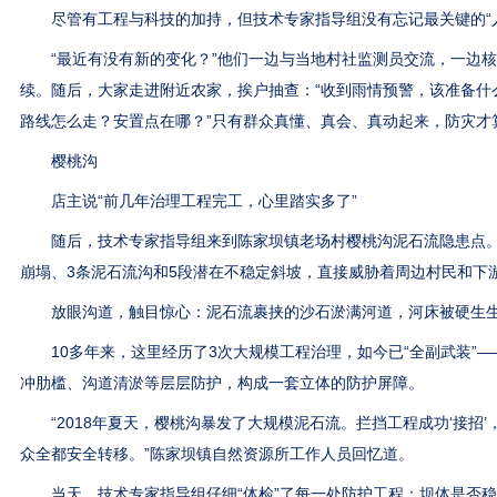
尽管有工程与科技的加持，但技术专家指导组没有忘记最关键的“人
“最近有没有新的变化？”他们一边与当地村社监测员交流，一边核
续。随后，大家走进附近农家，挨户抽查：“收到雨情预警，该准备什
路线怎么走？安置点在哪？”只有群众真懂、真会、真动起来，防灾才算
樱桃沟
店主说“前几年治理工程完工，心里踏实多了”
随后，技术专家指导组来到陈家坝镇老场村樱桃沟泥石流隐患点。这
崩塌、3条泥石流沟和5段潜在不稳定斜坡，直接威胁着周边村民和下游
放眼沟道，触目惊心：泥石流裹挟的沙石淤满河道，河床被硬生生
10多年来，这里经历了3次大规模工程治理，如今已“全副武装”—
冲肋槛、沟道清淤等层层防护，构成一套立体的防护屏障。
“2018年夏天，樱桃沟暴发了大规模泥石流。拦挡工程成功‘接招’
众全都安全转移。”陈家坝镇自然资源所工作人员回忆道。
当天，技术专家指导组仔细“体检”了每一处防护工程：坝体是否稳