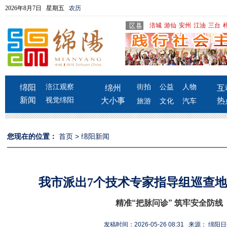
2026年8月7日 星期五
农历
涪城
游仙
安州
江油
三台
绵阳
涪江观察
街拍
公益
人物
绵州
互
新闻
视觉绵阳
大小事
热
旅游
文化
汽车
您现在的位置：
首页
>
绵阳新闻
我市派出7个技术专家指导组巡查
精准“把脉问诊” 筑牢安全防线
发稿时间：2026-05-26 08:31 来源： 绵阳