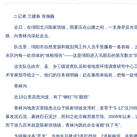
□ 记者 兰建春 张瀚巍
近日，在绵阳北川陈家坝镇，雨雾压在山腰之间，一支身穿反光背
路，向青林沟深处走去。
队伍里，绵阳市自然资源和规划局工作人员手里攥着一沓表格，上面
水区内每一处坝体的“体检报告”——这是绵阳进入汛期后的第无数次“回
这支队伍由市、县、乡三级巡查队员和省地质环境调查研究中心工
术专家指导组之一。他们的任务很明确：赶在暴雨来临前，把每一处地
青林沟
近10公里高危沟道，有了“钢钉”与“眼睛”
青林沟地质灾害隐患点位于陈家坝镇龙湾村，发育于“5·12”汶川特
暴发泥石流，裹挟巨石泥沙，所到之处庄稼房屋尽毁。2008年以来，
而下游几百米就是陈家坝场镇，青林沟因此在全省都“挂了号”。
为驯服这条“恶龙”，当地先后建成3道拦挡坝、2道桩林坝，并新