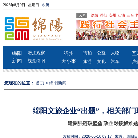
2026年8月9日 星期日
农历
涪城
游仙
安州
江油
三台
绵阳
涪江观察
街拍
公益
人物
绵州
互
新闻
视觉绵阳
大小事
热
旅游
文化
汽车
您现在的位置：
首页
>
绵阳新闻
绵阳文旅企业“出题”，相关部门
建圈强链破壁垒 政企对接解难题
发稿时间：2026-05-16 09:17 来源： 绵阳