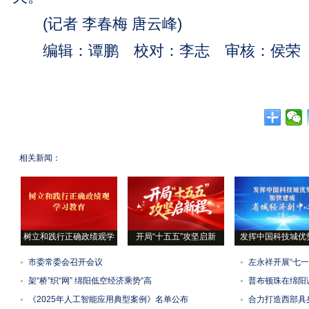
(记者 李春梅 唐云峰)
编辑：谭鹏 校对：李志 审核：侯荣
相关新闻：
树立和践行正确政绩观学
开局“十五五”攻坚启新
发挥中国科技城优
市委常委会召开会议
左永祥开展“七
架“桥”织“网” 绵阳低空经济乘势“高
普布顿珠在绵阳
《2025年人工智能应用典型案例》名单公布
合力打造西部具