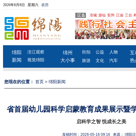
2026年8月8日 星期六
农历
涪城
游仙
安州
江油
三台
绵阳
涪江观察
街拍
公益
人物
绵州
互
新闻
视觉绵阳
大小事
热
旅游
文化
汽车
您现在的位置：
首页
>
绵阳新闻
省首届幼儿园科学启蒙教育成果展示暨
启科学之智 悦成长之美
发稿时间：2026-05-16 09:16 来源： 绵阳