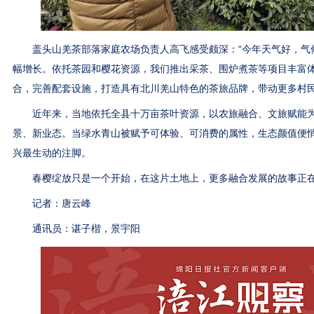
盖头山羌茶部落家庭农场负责人高飞感受颇深：“今年天气好，气
幅增长。依托茶园和樱花资源，我们推出采茶、围炉煮茶等项目丰富
合，完善配套设施，打造具有北川羌山特色的茶旅品牌，带动更多村民
近年来，当地依托全县十万亩茶叶资源，以农旅融合、文旅赋能为
景、新业态。当绿水青山被赋予可体验、可消费的属性，生态颜值便
兴最生动的注脚。
春樱绽放只是一个开始，在这片土地上，更多融合发展的故事正在
记者：唐云峰
通讯员：谌子楷，景宇阳