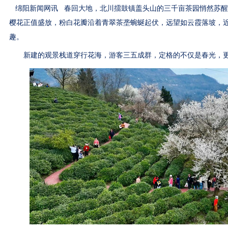
绵阳新闻网讯 春回大地，北川擂鼓镇盖头山的三千亩茶园悄然苏醒
樱花正值盛放，粉白花瓣沿着青翠茶垄蜿蜒起伏，远望如云霞落坡，
趣。
新建的观景栈道穿行花海，游客三五成群，定格的不仅是春光，更