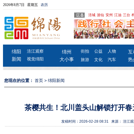
2026年8月7日 星期五
农历
涪城
游仙
安州
江油
三台
绵阳
涪江观察
街拍
公益
人物
绵州
互
新闻
视觉绵阳
大小事
热
旅游
文化
汽车
您现在的位置：
首页
>
绵阳新闻
茶樱共生！北川盖头山解锁打开春
发稿时间：2026-02-28 08:31 来源： 涪江