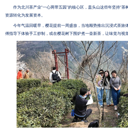
作为北川茶产业“一心两带五园”的核心区，盖头山这些年坚持“茶树
资源转化为发展资本。
今年气温回暖早，樱花提前一周盛放，当地顺势推出沉浸式茶旅体
傅指导下体验手工炒制，或在樱花树下围炉煮一壶新茶，让味觉与视