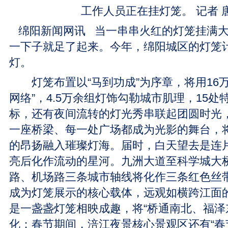
工作人员正在挂灯笼。 记者 
绵阳新闻网讯 当一串串火红的灯笼挂满大
一下子就足了起来。今年，绵阳城区的灯笼计
灯。
灯笼布置以“马到功成”为序章，将用16万
网络”，4.5万余组灯饰勾勒城市肌理，15
标，还有夜间流转的灯光秀串联起团圆时光
一座桥梁、每一处广场都成为光影的舞台，
的昂扬融入璀璨灯海。届时，白天望去是连
亮后化作流动的星河。九洲大道至科学城大
路、机场路三条城市轴线将化作三条红色丝带
成为灯笼展示的核心载体，远观如横跨江面
是一盏盏灯笼相映成趣，将“桥通南北、福泽
化；春节期间，涪江夜景核心景观区还有“春