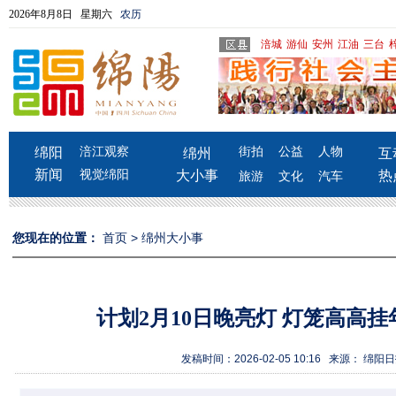
2026年8月8日 星期六
农历
涪城
游仙
安州
江油
三台
绵阳
涪江观察
街拍
公益
人物
绵州
互
新闻
视觉绵阳
大小事
热
旅游
文化
汽车
您现在的位置：
首页
>
绵州大小事
计划2月10日晚亮灯 灯笼高高
发稿时间：2026-02-05 10:16 来源： 绵阳