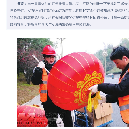
摘要：
当一串串火红的灯笼挂满大街小巷，绵阳的年味一下子就足了起来。
日晚亮灯。 灯笼布置以“马到功成”为序章，将用16万余个灯笼织就“红韵网络”，
特色灯组铸就视觉地标，还有夜间流转的灯光秀串联起团圆时光，让每一条街
影的舞台，将新春的喜庆与发展的昂扬融入璀璨灯海。