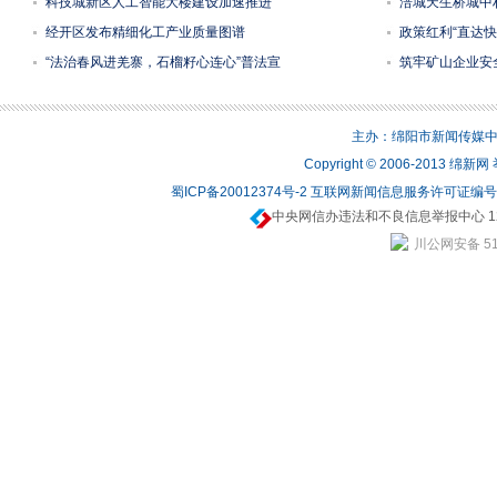
科技城新区人工智能大楼建设加速推进
涪城天生桥城中
经开区发布精细化工产业质量图谱
政策红利“直达快
“法治春风进羌寨，石榴籽心连心”普法宣
筑牢矿山企业安全
主办：绵阳市新闻传媒中心 
Copyright © 2006-2013 绵
蜀ICP备20012374号-2
互联网新闻信息服务许可证编号：5
中央网信办违法和不良信息举报中心 12
川公网安备 510