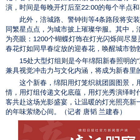
演，时间是每晚开灯后至22:00的每个半点
此外，涪城路、警钟街等4条路段将安装4
同繁星点点，为城市披上璀璨华服。其中，
为亮眼：1200个蝴蝶灯饰在灯光闪烁间尽显
春花灯如同早春绽放的迎春花，唤醒城市勃
15处大型灯组则是今年绵阳新春照明的“
兼具视觉冲击力与文化内涵，将成为新春里
这个新春，绵阳用灯笼织就团圆图景，用
情，用灯组传递文化底蕴，用灯光秀演绎时
客共赴这场光影盛宴，让温暖的灯光照亮新
的年味萦绕心间。（记者 唐韬 兰建春）