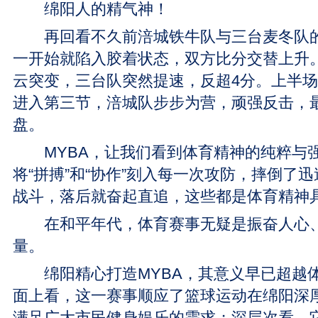
绵阳人的精气神！
再回看不久前涪城铁牛队与三台麦冬队的
一开始就陷入胶着状态，双方比分交替上升
云突变，三台队突然提速，反超4分。上半
进入第三节，涪城队步步为营，顽强反击，最
盘。
MYBA，让我们看到体育精神的纯粹与
将“拼搏”和“协作”刻入每一次攻防，摔倒了
战斗，落后就奋起直追，这些都是体育精神
在和平年代，体育赛事无疑是振奋人心、
量。
绵阳精心打造MYBA，其意义早已超越
面上看，这一赛事顺应了篮球运动在绵阳深
满足广大市民健身娱乐的需求；深层次看，