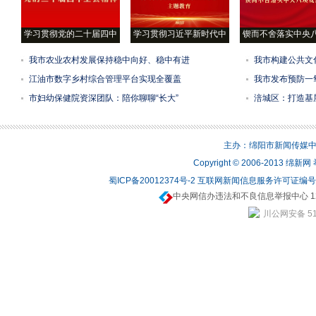
学习贯彻党的二十届四中
学习贯彻习近平新时代中
锲而不舍落实中央
我市农业农村发展保持稳中向好、稳中有进
我市构建公共文
江油市数字乡村综合管理平台实现全覆盖
我市发布预防一
市妇幼保健院资深团队：陪你聊聊“长大”
涪城区：打造基层
主办：绵阳市新闻传媒中心 
Copyright © 2006-2013 绵
蜀ICP备20012374号-2
互联网新闻信息服务许可证编号：5
中央网信办违法和不良信息举报中心 12
川公网安备 510