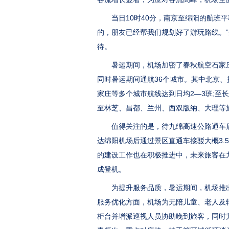
当日10时40分，南京至绵阳的航班平
的，朋友已经帮我们规划好了游玩路线。
待。
暑运期间，机场加密了春秋航空石家庄⇌
同时暑运期间通航36个城市。其中北京、
家庄等多个城市航线达到日均2—3班;至
至林芝、昌都、兰州、西双版纳、大理等
值得关注的是，待九绵高速公路通车后
达绵阳机场后通过景区直通车接驳大概3.
的建设工作也在积极推进中，未来旅客在
成登机。
为提升服务品质，暑运期间，机场推出
服务优化方面，机场为无陪儿童、老人及
柜台并增派巡视人员协助晚到旅客，同时