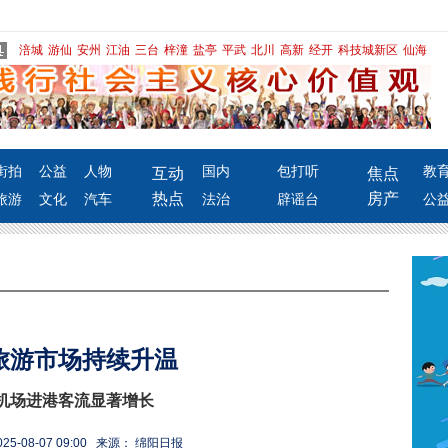
涪城
游仙
安州
江油
三台
梓潼
盐亭
平武
北川
高新
经开
科技城新区
仙海
街拍
公益
人物
国内
包打听
教
互动
焦点
热点
房产
旅游
文化
汽车
法治
辟谣台
公
旅游市场持续升温
机场进港客流显著增长
5-08-07 09:00 来源： 绵阳日报