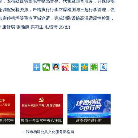
杀，安检处提供禁限带物品暂存、代领及邮寄服务，并保障候
态调配安检资源，严格执行行李防爆检测与三超行李管理，强
加密停机坪等重点区域巡逻，完成消防设施高温适应性检测，
唐舒琪 张瀚巍 实习生 毛钰琦 文/图)
新时代中
锲而不舍落实中央八项规
建圈强链进行时
我市构建公共文化服务新格局