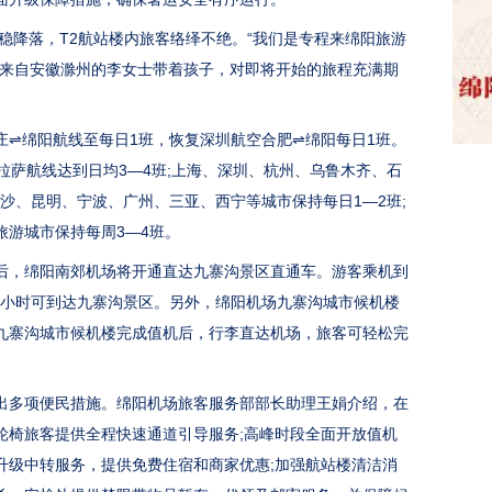
稳降落，T2航站楼内旅客络绎不绝。“我们是专程来绵阳旅游
”来自安徽滁州的李女士带着孩子，对即将开始的旅程充满期
绵阳航线至每日1班，恢复深圳航空合肥⇌绵阳每日1班。
拉萨航线达到日均3—4班;上海、深圳、杭州、乌鲁木齐、石
长沙、昆明、宁波、广州、三亚、西宁等城市保持每日1—2班;
旅游城市保持每周3—4班。
，绵阳南郊机场将开通直达九寨沟景区直通车。游客乘机到
5小时可到达九寨沟景区。另外，绵阳机场九寨沟城市候机楼
九寨沟城市候机楼完成值机后，行李直达机场，旅客可轻松完
多项便民措施。绵阳机场旅客服务部部长助理王娟介绍，在
轮椅旅客提供全程快速通道引导服务;高峰时段全面开放值机
升级中转服务，提供免费住宿和商家优惠;加强航站楼清洁消