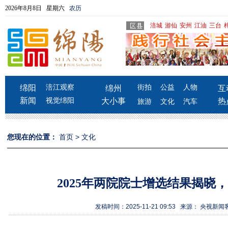
2026年8月8日 星期六
农历
涪城
游仙
安州
江油
三台
绵阳
涪江观察
街拍
公益
人物
绵州
互
新闻
视觉绵阳
大小事
热
旅游
文化
汽车
您现在的位置：
首页
>
文化
2025年两院院士增选结果揭晓，
发稿时间：2025-11-21 09:53 来源： 央视新