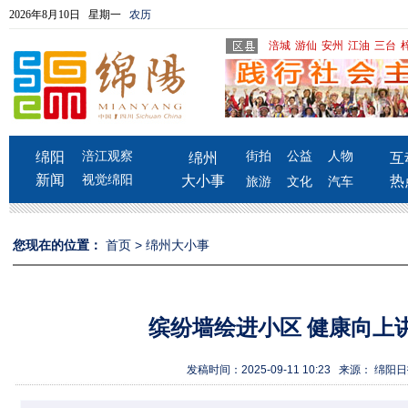
2026年8月10日 星期一
农历
涪城
游仙
安州
江油
三台
绵阳
涪江观察
街拍
公益
人物
绵州
互
新闻
视觉绵阳
大小事
热
旅游
文化
汽车
您现在的位置：
首页
>
绵州大小事
缤纷墙绘进小区 健康向上
发稿时间：2025-09-11 10:23 来源： 绵阳