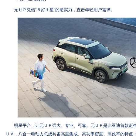
元ＵＰ凭借“５好１星”的硬实力，直击年轻用户需求。
明星平台，让元ＵＰ强大、专业、可靠。元ＵＰ是比亚迪首款诞生
ＵＶ，八合一电动力总成具备高度集成、高功率密度、高效率的特点