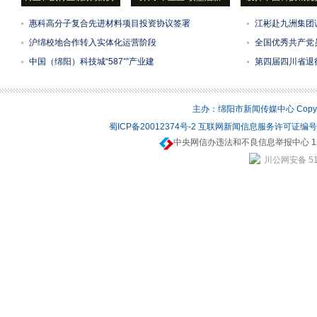
惠科高分子复合先进材料项目投资协议签署
江彬赴九洲集团
沪绵校地合作转入实体化运营阶段
全国优秀共产党员
中国（绵阳）科技城“587⁺”产业建
第四届四川省退
主办：绵阳市新闻传媒中心 Copyrigh
蜀ICP备20012374号-2
互联网新闻信息服务许可证编号：5
中央网信办违法和不良信息举报中心 12
川公网安备 510