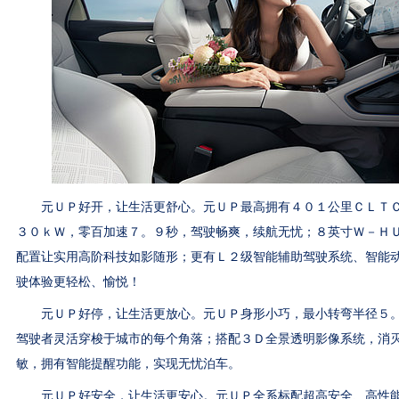
元ＵＰ好开，让生活更舒心。元ＵＰ最高拥有４０１公里ＣＬＴＣ
３０ｋＷ，零百加速７。９秒，驾驶畅爽，续航无忧；８英寸Ｗ－Ｈ
配置让实用高阶科技如影随形；更有Ｌ２级智能辅助驾驶系统、智能
驶体验更轻松、愉悦！
元ＵＰ好停，让生活更放心。元ＵＰ身形小巧，最小转弯半径５。
驾驶者灵活穿梭于城市的每个角落；搭配３Ｄ全景透明影像系统，消
敏，拥有智能提醒功能，实现无忧泊车。
元ＵＰ好安全，让生活更安心。元ＵＰ全系标配超高安全、高性能