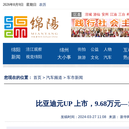
2026年8月9日 星期日
农历
涪城
游仙
安州
江油
三台
绵阳
涪江观察
街拍
公益
人物
绵州
互
新闻
视觉绵阳
大小事
热
旅游
文化
汽车
您现在的位置：
首页
>
汽车频道
>
车市新闻
比亚迪元UP 上市，9.68万元—1
发稿时间：2024-03-27 11:08 来源： 新华